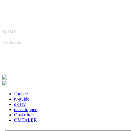
Kl. 07.05
Bord dæk dig
Forside
tv-guide
dk4 tv
dansktoppen
Opskrifter
OMTALER