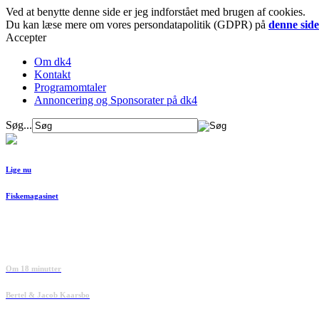
Ved at benytte denne side er jeg indforstået med brugen af cookies.
Du kan læse mere om vores persondatapolitik (GDPR) på
denne side
Accepter
Om dk4
Kontakt
Programomtaler
Annoncering og Sponsorater på dk4
Søg...
Lige nu
Fiskemagasinet
Om 18 minutter
Bertel & Jacob Kaarsbo