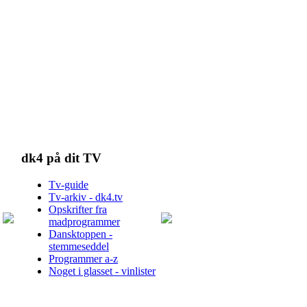
dk4 på dit TV
Tv-guide
Tv-arkiv - dk4.tv
Opskrifter fra
madprogrammer
Dansktoppen -
stemmeseddel
Programmer a-z
Noget i glasset - vinlister